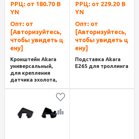
РРЦ: от
180.70
B
РРЦ: от
229.20
B
YN
YN
Опт: от
Опт: от
[Авторизуйтесь,
[Авторизуйтесь,
чтобы увидеть ц
чтобы увидеть ц
ену]
ену]
Кронштейн Akara
Подставка Akara
универсальный,
E265 для троллинга
для крепления
датчика эхолота,
поворотный