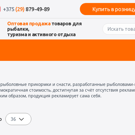
+375
(29)
879-49-89
Купить в розниц
Оптовая продажа
товаров для
рыбалки,
туризма и активного отдыха
 рыболовные прикормки и снасти, разработанные рыболовами
ократичная стоимость, достигнутая за счёт отсутствия реклам
ким образом, продукция рекламирует сама себя.
по
36