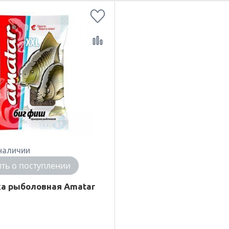
наличии
ть о поступлении
а рыболовная Amatar