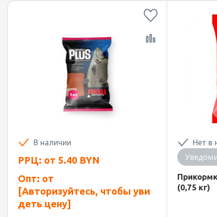
В наличии
Нет в 
Уведоми
РРЦ: от
5.40
BYN
Прикормк
Опт: от
(0,75 кг)
[Авторизуйтесь, чтобы уви
деть цену]