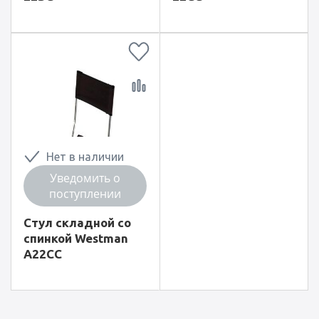
Нет в наличии
Уведомить о
поступлении
Стул складной со
спинкой Westman
А22СC