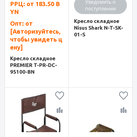
Уведомить о
РРЦ: от
183.50
B
поступлении
YN
Кресло складное
Опт: от
Nisus Shark N-T-SK-
[Авторизуйтесь,
01-S
чтобы увидеть ц
ену]
Кресло складное
PREMIER T-PR-DC-
95100-BN