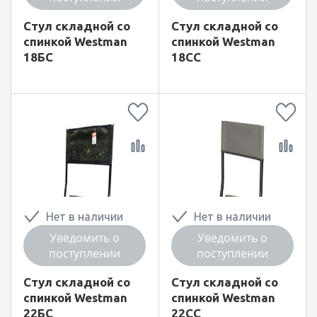
Стул складной со
Стул складной со
спинкой Westman
спинкой Westman
18БС
18СС
Нет в наличии
Нет в наличии
Уведомить о
Уведомить о
поступлении
поступлении
Стул складной со
Стул складной со
спинкой Westman
спинкой Westman
22БC
22СC