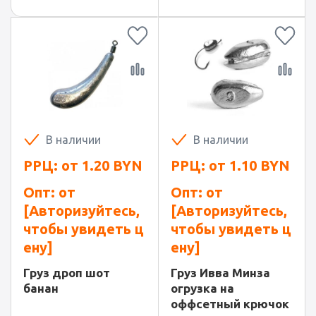
В наличии
В наличии
РРЦ: от
1.20
BYN
РРЦ: от
1.10
BYN
Опт: от
Опт: от
[Авторизуйтесь,
[Авторизуйтесь,
чтобы увидеть ц
чтобы увидеть ц
ену]
ену]
Груз дроп шот
Груз Ивва Минза
банан
огрузка на
оффсетный крючок