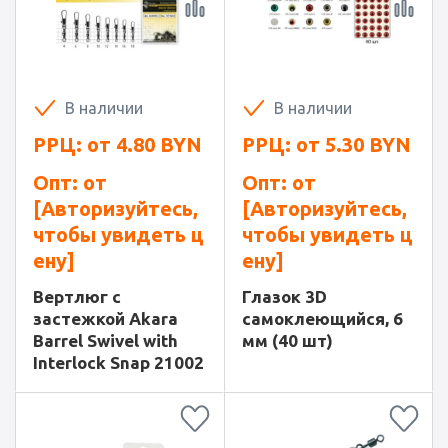
В наличии
В наличии
РРЦ: от
4.80
BYN
РРЦ: от
5.30
BYN
Опт: от
Опт: от
[Авторизуйтесь,
[Авторизуйтесь,
чтобы увидеть ц
чтобы увидеть ц
ену]
ену]
Вертлюг с
Глазок 3D
застежкой Akara
самоклеющийся, 6
Barrel Swivel with
мм (40 шт)
Interlock Snap 21002