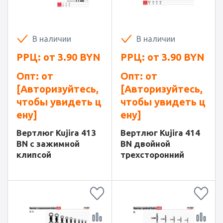
В наличии
В наличии
РРЦ: от
3.90
BYN
РРЦ: от
3.90
BYN
Опт: от
Опт: от
[Авторизуйтесь,
[Авторизуйтесь,
чтобы увидеть ц
чтобы увидеть ц
ену]
ену]
Вертлюг Kujira 413
Вертлюг Kujira 414
BN с зажимной
BN двойной
клипсой
трехсторонний