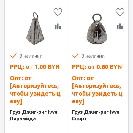
В наличии
В наличии
РРЦ: от
1.00
BYN
РРЦ: от
0.60
BYN
Опт: от
Опт: от
[Авторизуйтесь,
[Авторизуйтесь,
чтобы увидеть ц
чтобы увидеть ц
ену]
ену]
Груз Джиг-риг Ivva
Груз Джиг-риг Ivva
Пирамида
Спорт