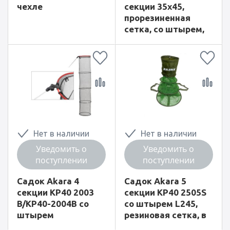
чехле
секции 35x45,
прорезиненная
сетка, со штырем,
L200, в сумке
Нет в наличии
Нет в наличии
Уведомить о
Уведомить о
поступлении
поступлении
Садок Akara 4
Садок Akara 5
секции KP40 2003
секции KP40 2505S
B/KP40-2004B со
со штырем L245,
штырем
резиновая сетка, в
сумке