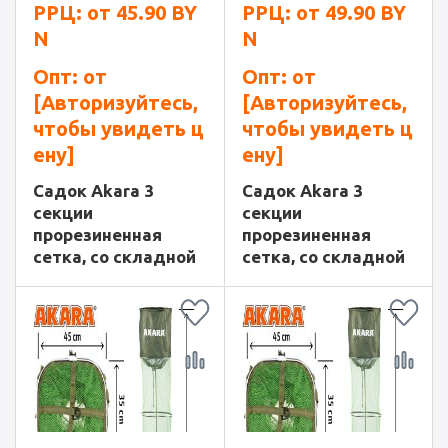
РРЦ: от
45.90
BY
РРЦ: от
49.90
BY
N
N
Опт: от
Опт: от
[Авторизуйтесь,
[Авторизуйтесь,
чтобы увидеть ц
чтобы увидеть ц
ену]
ену]
Садок Akara 3
Садок Akara 3
секции
секции
прорезиненная
прорезиненная
сетка, со складной
сетка, со складной
ручкой, L130
ручкой, L150