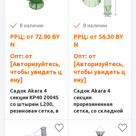
В наличии
В наличии
РРЦ: от
72.90
BY
РРЦ: от
56.30
BY
N
N
Опт: от
Опт: от
[Авторизуйтесь,
[Авторизуйтесь,
чтобы увидеть ц
чтобы увидеть ц
ену]
ену]
Садок Akara 4
Садок Akara 4
секции KP40 2004S
секции
со штырем L200,
прорезиненная
резиновая сетка, в
сетка, со складной
сумке
ручкой, L170