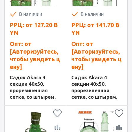
В наличии
В наличии
РРЦ: от
127.20
B
РРЦ: от
141.70
B
YN
YN
Опт: от
Опт: от
[Авторизуйтесь,
[Авторизуйтесь,
чтобы увидеть ц
чтобы увидеть ц
ену]
ену]
Садок Akara 4
Садок Akara 4
секции 40x50,
секции 40x50,
прорезиненная
прорезиненная
сетка, со штырем,
сетка, со штырем,
L250, в сумке
L300, в сумке