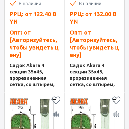
В наличии
В наличии
РРЦ: от
122.40
B
РРЦ: от
132.00
B
YN
YN
Опт: от
Опт: от
[Авторизуйтесь,
[Авторизуйтесь,
чтобы увидеть ц
чтобы увидеть ц
ену]
ену]
Садок Akara 4
Садок Akara 4
секции 35x45,
секции 35x45,
прорезиненная
прорезиненная
сетка, со штырем,
сетка, со штырем,
L250, в сумке
L300, в сумке