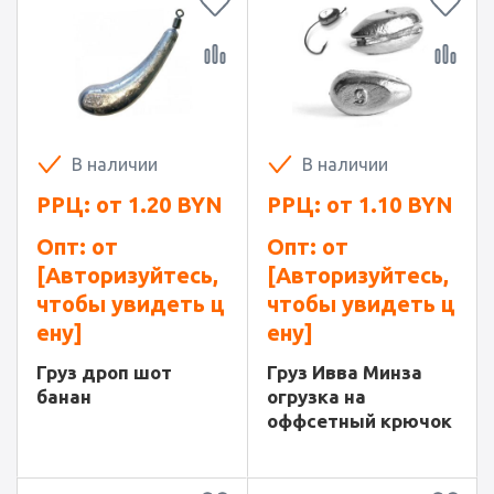
В наличии
В наличии
РРЦ: от
1.20
BYN
РРЦ: от
1.10
BYN
Опт: от
Опт: от
[Авторизуйтесь,
[Авторизуйтесь,
чтобы увидеть ц
чтобы увидеть ц
ену]
ену]
Груз дроп шот
Груз Ивва Минза
банан
огрузка на
оффсетный крючок