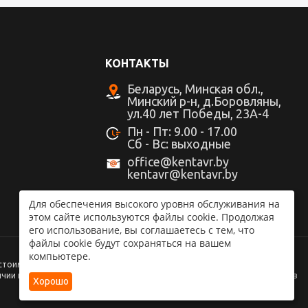
КОНТАКТЫ
Беларусь, Минская обл.,
Минский р-н, д.Боровляны,
ул.40 лет Победы, 23А-4
Пн - Пт: 9.00 - 17.00
Cб - Вс: выходные
office@kentavr.by
kentavr@kentavr.by
Для обеспечения высокого уровня обслуживания на
этом сайте используются файлы cookie. Продолжая
его использование, вы соглашаетесь с тем, что
файлы cookie будут сохраняться на вашем
компьютере.
 стоимости товаров, сроков доставки, рекламных акций, носит
ии и стоимости указанных товаров и услуг, пожалуйста, обращайтесь в
Хорошо