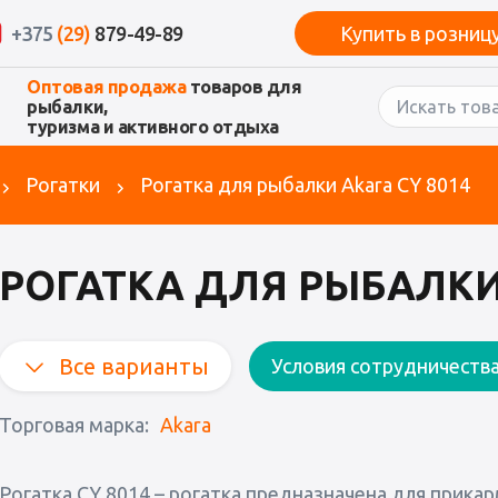
+375
(29)
879-49-89
Купить в розниц
Оптовая продажа
товаров для
рыбалки,
туризма и активного отдыха
Рогатки
Рогатка для рыбалки Akara СY 8014
РОГАТКА ДЛЯ РЫБАЛКИ 
Все варианты
Условия сотрудничеств
Торговая марка:
Akara
Рогатка СY 8014 – рогатка предназначена для прик