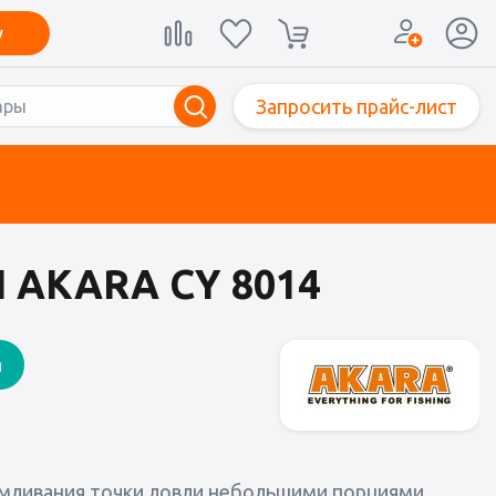
у
Запросить прайс-лист
AKARA СY 8014
а
армливания точки ловли небольшими порциями.