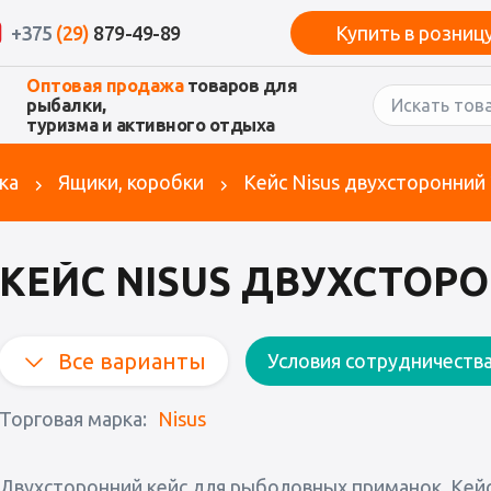
+375
(29)
879-49-89
Купить в розниц
Оптовая продажа
товаров для
рыбалки,
туризма и активного отдыха
ка
Ящики, коробки
Кейс Nisus двухсторонний
КЕЙС NISUS ДВУХСТОР
Все варианты
Условия сотрудничеств
Торговая марка:
Nisus
Двухсторонний кейс для рыболовных приманок. Кейс