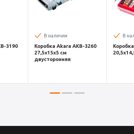
В наличии
В на
KB-3190
Коробка Akara AKB-3260
Коробка
27,5x15x5 см
20,5х14,
двусторонняя