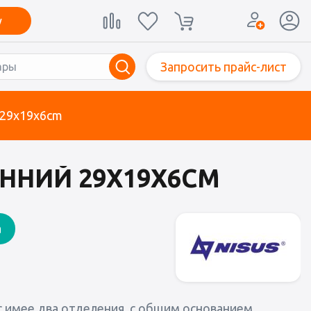
у
Запросить прайс-лист
 29х19х6cm
ОННИЙ 29Х19Х6CM
а
 имее два отделения, с общим основанием,