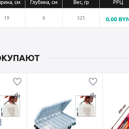
рина, см
Глубина, см
Вес, гр
РРЦ
19
6
525
0.00
BY
ПОКУПАЮТ