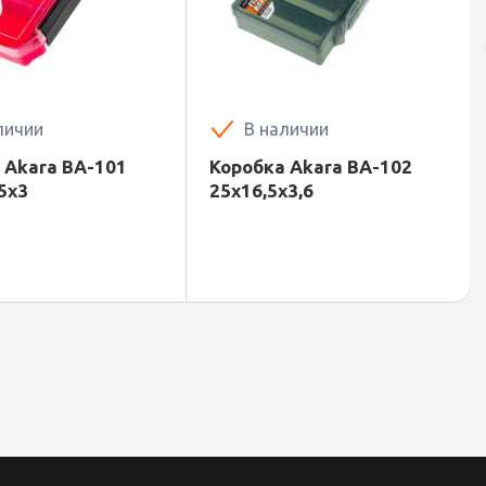
личии
В наличии
 Akara BA-101
Коробка Akara BA-102
5х3
25х16,5х3,6