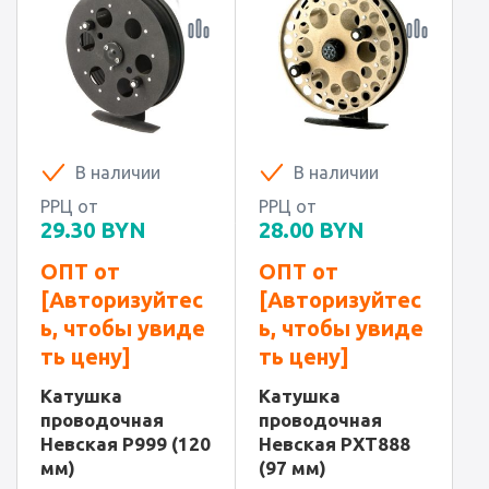
В наличии
В наличии
РРЦ от
РРЦ от
29.30
BYN
28.00
BYN
ОПТ от
ОПТ от
[Авторизуйтес
[Авторизуйтес
ь, чтобы увиде
ь, чтобы увиде
ть цену]
ть цену]
Катушка
Катушка
проводочная
проводочная
Невская P999 (120
Невская PXT888
мм)
(97 мм)