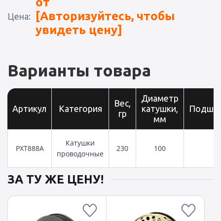
от
[Авторизуйтесь, чтобы
Цена:
увидеть цену]
Варианты товара
Диаметр
Вес,
Артикул
Категория
катушки,
Подши
гр
мм
Катушки
PXT888A
230
100
2
проводочные
ЗА ТУ ЖЕ ЦЕНУ!