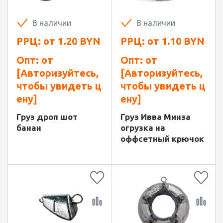
В наличии
В наличии
РРЦ: от
1.20
BYN
РРЦ: от
1.10
BYN
Опт: от
Опт: от
[Авторизуйтесь,
[Авторизуйтесь,
чтобы увидеть ц
чтобы увидеть ц
ену]
ену]
Груз дроп шот
Груз Ивва Минза
банан
огрузка на
оффсетный крючок