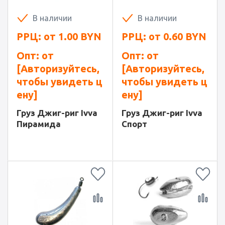
В наличии
В наличии
РРЦ: от
1.00
BYN
РРЦ: от
0.60
BYN
Опт: от
Опт: от
[Авторизуйтесь,
[Авторизуйтесь,
чтобы увидеть ц
чтобы увидеть ц
ену]
ену]
Груз Джиг-риг Ivva
Груз Джиг-риг Ivva
Пирамида
Спорт