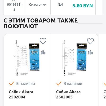
9019881-
Снасточки
№4
5.80
BYN
4
С ЭТИМ ТОВАРОМ ТАКЖЕ
ПОКУПАЮТ
В наличии
В наличии
Сабик Akara
Сабик Akara
С
2502004
2502005
2