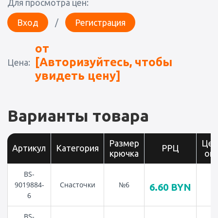
Для просмотра цен:
Вход
/
Регистрация
от
[Авторизуйтесь, чтобы
Цена:
увидеть цену]
Варианты товара
Размер
Цен
Артикул
Категория
РРЦ
крючка
оп
BS-
9019884-
Снасточки
№6
6.60
BYN
6
BS-