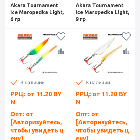
Akara Tournament
Akara Tournament
Ice Maropedka Light,
Ice Maropedka Light,
6 гр
9 гр
В наличии
В наличии
РРЦ: от
11.20
BY
РРЦ: от
11.20
BY
N
N
Опт: от
Опт: от
[Авторизуйтесь,
[Авторизуйтесь,
чтобы увидеть ц
чтобы увидеть ц
ену]
ену]