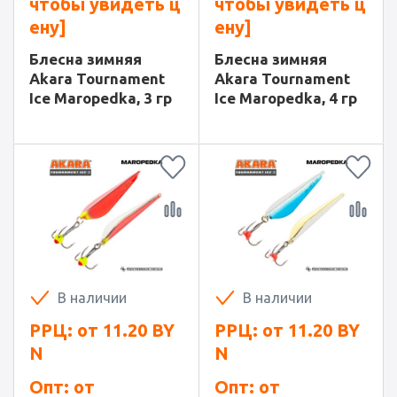
чтобы увидеть ц
чтобы увидеть ц
ену]
ену]
Блесна зимняя
Блесна зимняя
Akara Tournament
Akara Tournament
Ice Maropedka, 3 гр
Ice Maropedka, 4 гр
В наличии
В наличии
РРЦ: от
11.20
BY
РРЦ: от
11.20
BY
N
N
Опт: от
Опт: от