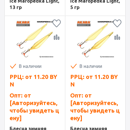
Ice Maropedka Light,
Ice Maropedka Light,
13 гр
5 гр
В наличии
В наличии
РРЦ: от
11.20
BY
РРЦ: от
11.20
BY
N
N
Опт: от
Опт: от
[Авторизуйтесь,
[Авторизуйтесь,
чтобы увидеть ц
чтобы увидеть ц
ену]
ену]
Блесна зимняя
Блесна зимняя