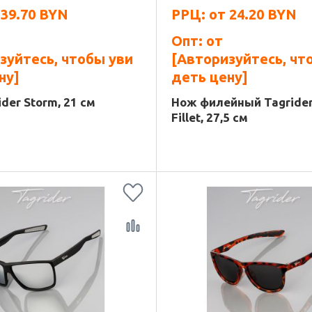
т
39.70
BYN
РРЦ: от
24.20
BYN
Опт: от
зуйтесь, чтобы уви
[Авторизуйтесь, чт
ну]
деть цену]
der Storm, 21 см
Нож филейный Tagrider
Fillet, 27,5 см