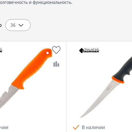
долговечность и функциональность.
по
36
ичии
В наличии