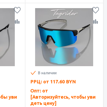
В наличии
РРЦ: от
117.60
BYN
Опт: от
обы уви
[Авторизуйтесь, чтобы уви
деть цену]