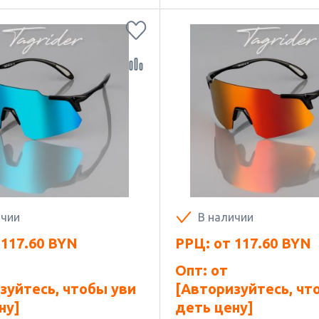
ичии
В наличии
т
117.60
BYN
РРЦ: от
117.60
BYN
Опт: от
зуйтесь, чтобы уви
[Авторизуйтесь, чт
ну]
деть цену]