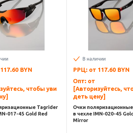
ичии
В наличии
т
117.60
BYN
РРЦ: от
117.60
BYN
Опт: от
зуйтесь, чтобы уви
[Авторизуйтесь, чт
ну]
деть цену]
яризационные Tagrider
Очки поляризационные 
MN-017-45 Gold Red
в чехле IMN-020-45 Gol
Mirror