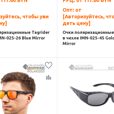
т
117.60
BYN
РРЦ: от
117.60
BYN
Опт: от
зуйтесь, чтобы уви
[Авторизуйтесь, чт
ну]
деть цену]
яризационные Tagrider
Очки поляризационные 
MN-025-26 Blue Mirror
в чехле IMN-025-45 Gol
Mirror