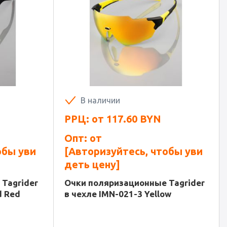
В наличии
РРЦ: от
117.60
BYN
Опт: от
обы уви
[Авторизуйтесь, чтобы уви
деть цену]
Tagrider
Очки поляризационные Tagrider
d Red
в чехле IMN-021-3 Yellow