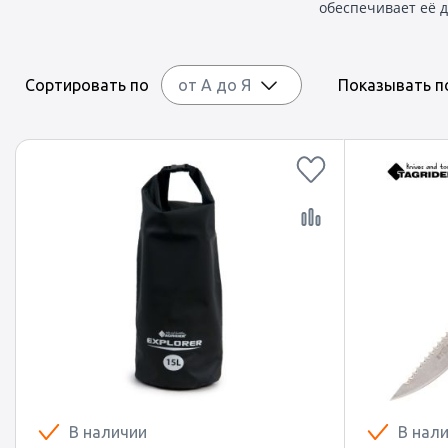
обеспечивает её 
Сортировать по
от А до Я
Показывать 
В наличии
В нал