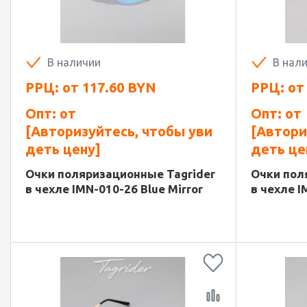
В наличии
В нал
РРЦ: от
117.60
BYN
РРЦ: о
Опт: от
Опт: от
[Авторизуйтесь, чтобы уви
[Автори
деть цену]
деть це
Очки поляризационные Tagrider
Очки пол
в чехле IMN-010-26 Blue Mirror
в чехле I