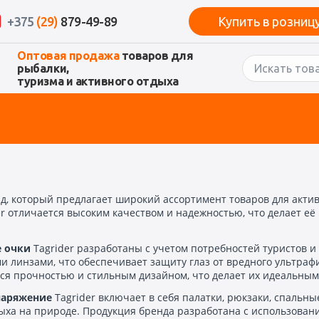
+375
(29)
879-49-89
Купить в розниц
Оптовая продажа
товаров для
рыбалки,
туризма и активного отдыха
нд, который предлагает широкий ассортимент товаров для акти
er отличается высоким качеством и надежностью, что делает её
 очки
Tagrider разработаны с учетом потребностей туристов 
 линзами, что обеспечивает защиту глаз от вредного ультрафи
тся прочностью и стильным дизайном, что делает их идеальным
наряжение
Tagrider включает в себя палатки, рюкзаки, спальн
дыха на природе. Продукция бренда разработана с использован