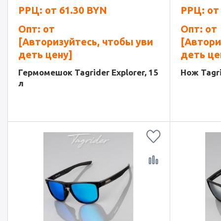
РРЦ: от
61.30
BYN
РРЦ: о
Опт: от
Опт: от
[Авторизуйтесь, чтобы уви
[Автори
деть цену]
деть це
Гермомешок Tagrider Explorer, 15
Нож Tagri
л