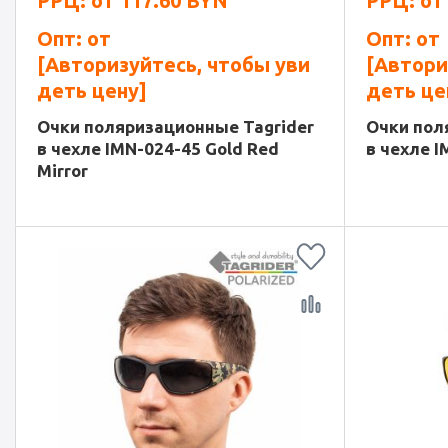
РРЦ: от
117.60
BYN
РРЦ: о
Опт: от
Опт: от
[Авторизуйтесь, чтобы уви
[Автори
деть цену]
деть це
Очки поляризационные Tagrider
Очки пол
в чехле IMN-024-45 Gold Red
в чехле I
Mirror