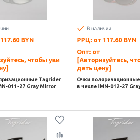
ичии
В наличии
т
117.60
BYN
РРЦ: от
117.60
BYN
Опт: от
зуйтесь, чтобы уви
[Авторизуйтесь, чт
ну]
деть цену]
яризационные Tagrider
Очки поляризационные 
MN-011-27 Gray Mirror
в чехле IMN-012-27 Gray