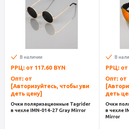
В наличии
В нал
РРЦ: от
117.60
BYN
РРЦ: о
Опт: от
Опт: от
[Авторизуйтесь, чтобы уви
[Автори
деть цену]
деть це
Очки поляризационные Tagrider
Очки пол
в чехле IMN-014-27 Gray Mirror
в чехле I
Mirror