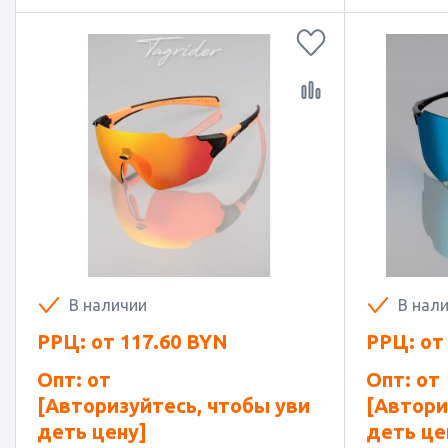
В наличии
В нал
РРЦ: от
117.60
BYN
РРЦ: о
Опт: от
Опт: от
[Авторизуйтесь, чтобы уви
[Автори
деть цену]
деть це