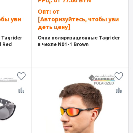
РРЦ: от
77.60
BYN
Опт: от
обы уви
[Авторизуйтесь, чтобы уви
деть цену]
Tagrider
Очки поляризационные Tagrider
d Red
в чехле N01-1 Brown