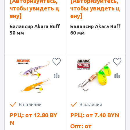
[Авторизуйтесь,
[Авторизуйтесь,
чтобы увидеть ц
чтобы увидеть ц
ену]
ену]
Балансир Akara Ruff
Балансир Akara Ruff
50 мм
60 мм
В наличии
В наличии
РРЦ: от
12.80
BY
РРЦ: от
7.40
BYN
N
Опт: от