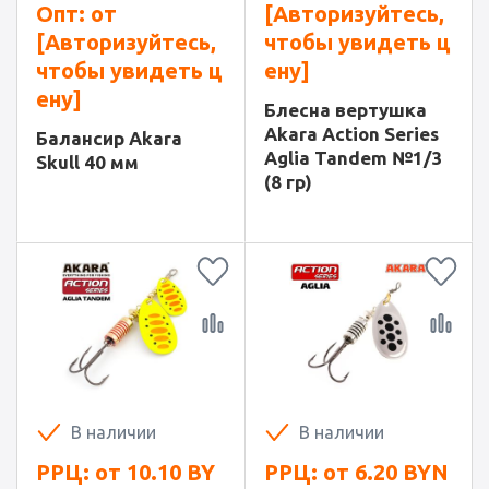
Опт: от
[Авторизуйтесь,
[Авторизуйтесь,
чтобы увидеть ц
чтобы увидеть ц
ену]
ену]
Блесна вертушка
Akara Action Series
Балансир Akara
Aglia Tandem №1/3
Skull 40 мм
(8 гр)
В наличии
В наличии
РРЦ: от
10.10
BY
РРЦ: от
6.20
BYN