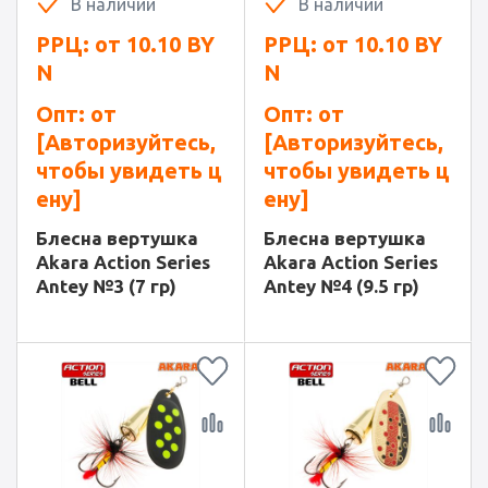
В наличии
В наличии
РРЦ: от
10.10
BY
РРЦ: от
10.10
BY
N
N
Опт: от
Опт: от
[Авторизуйтесь,
[Авторизуйтесь,
чтобы увидеть ц
чтобы увидеть ц
ену]
ену]
Блесна вертушка
Блесна вертушка
Akara Action Series
Akara Action Series
Antey №3 (7 гр)
Antey №4 (9.5 гр)