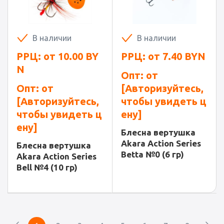
В наличии
В наличии
РРЦ: от
10.00
BY
РРЦ: от
7.40
BYN
N
Опт: от
Опт: от
[Авторизуйтесь,
[Авторизуйтесь,
чтобы увидеть ц
чтобы увидеть ц
ену]
ену]
Блесна вертушка
Akara Action Series
Блесна вертушка
Betta №0 (6 гр)
Akara Action Series
Bell №4 (10 гр)