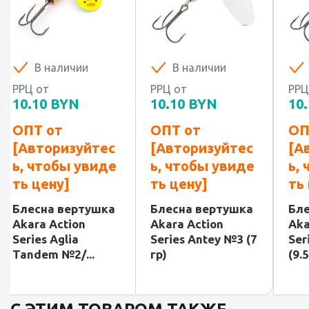
В наличии
В наличии
РРЦ от
РРЦ от
РРЦ
10.10
BYN
10.10
BYN
10.
ОПТ от
ОПТ от
ОП
[Авторизуйтес
[Авторизуйтес
[А
ь, чтобы увиде
ь, чтобы увиде
ь,
ть цену]
ть цену]
ть
Блесна вертушка
Блесна вертушка
Бле
Akara Action
Akara Action
Aka
Series Aglia
Series Antey №3 (7
Ser
Tandem №2/...
гр)
(9.5