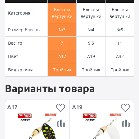
Блесны
Блесны
Блесны
Категория
вертушки
вертушки
вертушки
Размер блесны
№3
№4
№5
Вес, гр
7
9,5
11
Цвет
A17
A19
A32
Вид крючка
Тройник
Тройник
Тройник
Варианты товара
A17
A19