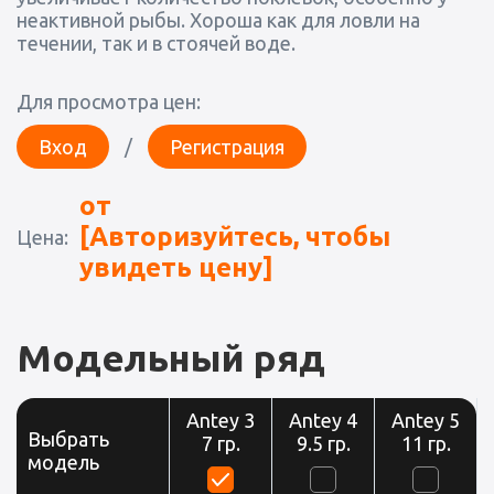
неактивной рыбы. Хороша как для ловли на
течении, так и в стоячей воде.
Для просмотра цен:
Вход
/
Регистрация
от
[Авторизуйтесь, чтобы
Цена:
увидеть цену]
Модельный ряд
Antey 3
Antey 4
Antey 5
Выбрать
7 гр.
9.5 гр.
11 гр.
модель