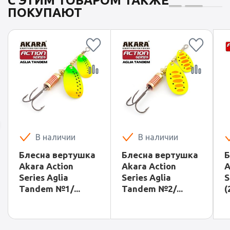
С ЭТИМ ТОВАРОМ ТАКЖЕ
ПОКУПАЮТ
В наличии
В наличии
Блесна вертушка
Блесна вертушка
Б
Akara Action
Akara Action
A
Series Aglia
Series Aglia
S
Tandem №1/...
Tandem №2/...
(