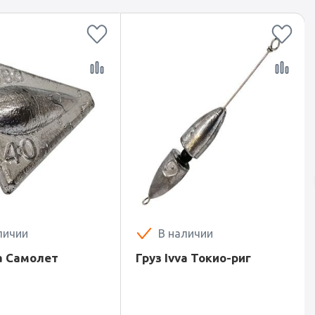
личии
В наличии
va Самолет
Груз Ivva Токио-риг