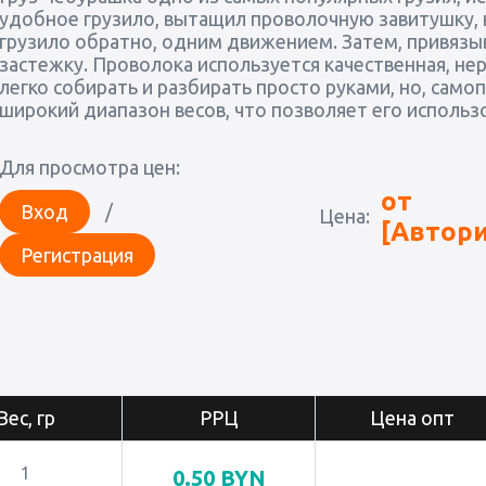
удобное грузило, вытащил проволочную завитушку, 
грузило обратно, одним движением. Затем, привязыв
застежку. Проволока используется качественная, н
легко собирать и разбирать просто руками, но, сам
широкий диапазон весов, что позволяет его использ
Для просмотра цен:
от
Вход
/
Цена:
[Автори
Регистрация
Вес, гр
РРЦ
Цена опт
1
0.50
BYN