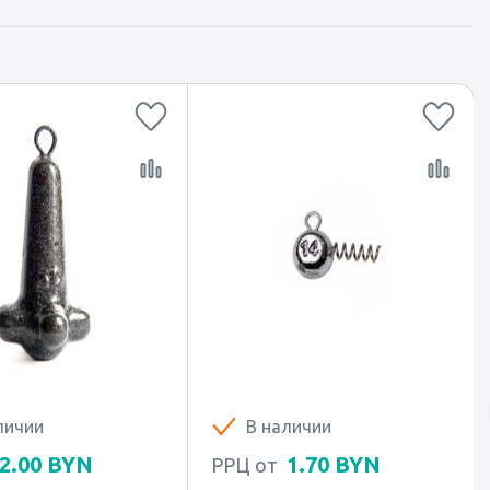
личии
В наличии
2.00
BYN
1.70
BYN
РРЦ от