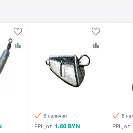
В наличии
В на
N
1.60
BYN
РРЦ от
РРЦ от