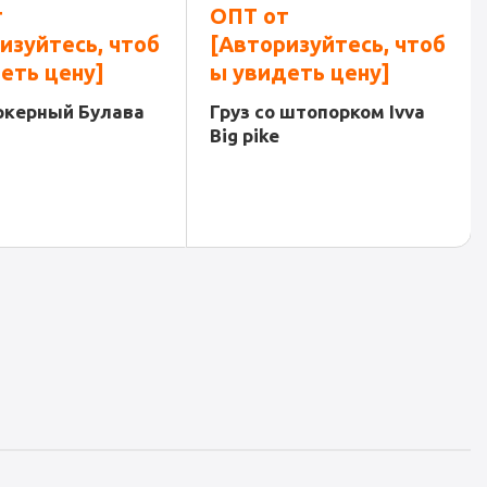
т
ОПТ от
изуйтесь, чтоб
[Авторизуйтесь, чтоб
еть цену]
ы увидеть цену]
ркерный Булава
Груз со штопорком Ivva
Big pike