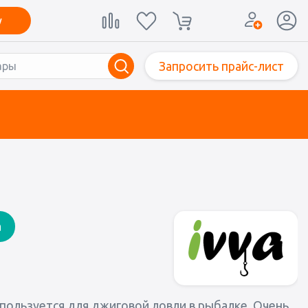
у
Запросить прайс-лист
а
спользуется для джиговой ловли в рыбалке. Очень