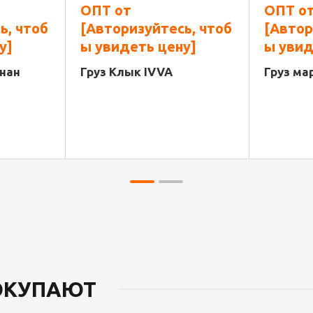
ОПТ от
ОПТ о
ь, чтоб
[Авторизуйтесь, чтоб
[Автор
у]
ы увидеть цену]
ы увид
анан
Груз Клык IVVA
Груз ма
ПОКУПАЮТ