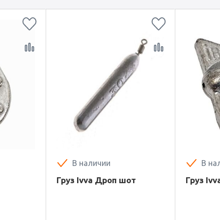
В наличии
В на
Груз Ivva Дроп шот
Груз Iv