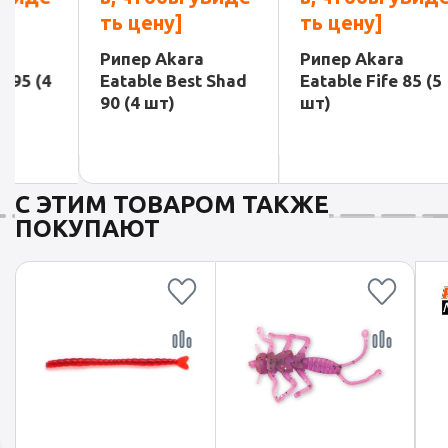
ть цену]
ть цену]
ть ц
Рипер Akara
Рипер Akara
Рипер
Eatable Best Shad
Eatable Fife 85 (5
Eatab
90 (4 шт)
шт)
(3 шт
С ЭТИМ ТОВАРОМ ТАКЖЕ
ПОКУПАЮТ