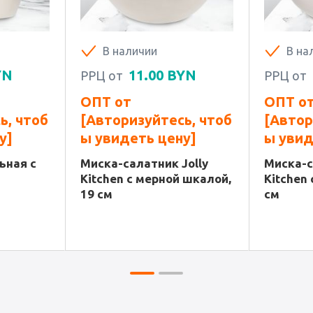
В наличии
В на
YN
11.00
BYN
РРЦ от
РРЦ от
ОПТ от
ОПТ о
ь, чтоб
[Авторизуйтесь, чтоб
[Автор
у]
ы увидеть цену]
ы увид
ьная с
Миска-салатник Jolly
Миска-с
Kitchen с мерной шкалой,
Kitchen 
19 см
см