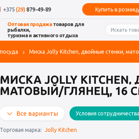
+375
(29)
879-49-89
Купить в розниц
Оптовая продажа
товаров для
рыбалки,
туризма и активного отдыха
 посуда
Миска Jolly Kitchen, двойные стенки, мат
МИСКА JOLLY KITCHEN,
МАТОВЫЙ/ГЛЯНЕЦ, 16 
Все варианты
Условия сотрудничеств
Торговая марка:
Jolly Kitchen