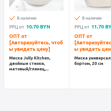
В наличии
В наличии
10.70
BYN
11.70
B
РРЦ от
РРЦ от
ОПТ от
ОПТ от
[Авторизуйтесь, чтоб
[Авторизуйтес
ы увидеть цену]
ы увидеть цен
Миска Jolly Kitchen,
Миска универсал
двойные стенки,
бортом, 20 см
матовый/глянец,...