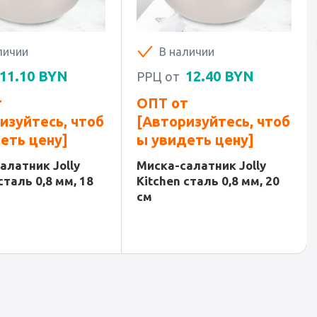
личии
В наличии
11.10
BYN
12.40
BYN
РРЦ от
т
ОПТ от
изуйтесь, чтоб
[Авторизуйтесь, чтоб
еть цену]
ы увидеть цену]
алатник Jolly
Миска-салатник Jolly
сталь 0,8 мм, 18
Kitchen сталь 0,8 мм, 20
см