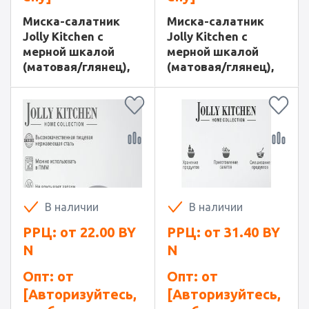
Миска-салатник
Миска-салатник
Jolly Kitchen c
Jolly Kitchen c
мерной шкалой
мерной шкалой
(матовая/глянец),
(матовая/глянец),
19,5 см
22 см
В наличии
В наличии
РРЦ: от
22.00
BY
РРЦ: от
31.40
BY
N
N
Опт: от
Опт: от
[Авторизуйтесь,
[Авторизуйтесь,