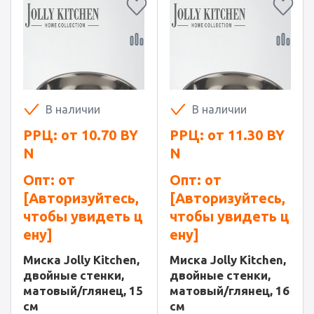
В наличии
В наличии
РРЦ: от
10.70
BY
РРЦ: от
11.30
BY
N
N
Опт: от
Опт: от
[Авторизуйтесь,
[Авторизуйтесь,
чтобы увидеть ц
чтобы увидеть ц
ену]
ену]
Миска Jolly Kitchen,
Миска Jolly Kitchen,
двойные стенки,
двойные стенки,
матовый/глянец, 15
матовый/глянец, 16
см
см