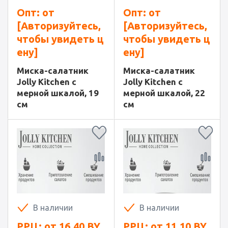
Опт: от
Опт: от
[Авторизуйтесь,
[Авторизуйтесь,
чтобы увидеть ц
чтобы увидеть ц
ену]
ену]
Миска-салатник
Миска-салатник
Jolly Kitchen с
Jolly Kitchen с
мерной шкалой, 19
мерной шкалой, 22
см
см
В наличии
В наличии
РРЦ: от
16.40
BY
РРЦ: от
11.10
BY