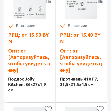
В наличии
В наличии
РРЦ: от
15.90
BY
РРЦ: от
15.40
BY
N
N
Опт: от
Опт: от
[Авторизуйтесь,
[Авторизуйтесь,
чтобы увидеть ц
чтобы увидеть ц
ену]
ену]
Поднос Jolly
Противень 410 F7,
Kitchen, 36x27x1,9
31,5x21,5x4,5 см
см