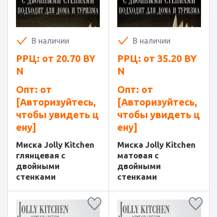
В наличии
В наличии
РРЦ: от
20.70
BY
РРЦ: от
35.20
BY
N
N
Опт: от
Опт: от
[Авторизуйтесь,
[Авторизуйтесь,
чтобы увидеть ц
чтобы увидеть ц
ену]
ену]
Миска Jolly Kitchen
Миска Jolly Kitchen
глянцевая с
матовая с
двойными
двойными
стенками
стенками