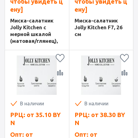
чтобы увидеть ц
чтобы увидеть ц
ену]
ену]
Миска-салатник
Миска-салатник
Jolly Kitchen c
Jolly Kitchen F7, 26
мерной шкалой
см
(матовая/глянец),
25 см
В наличии
В наличии
РРЦ: от
35.10
BY
РРЦ: от
38.30
BY
N
N
Опт: от
Опт: от