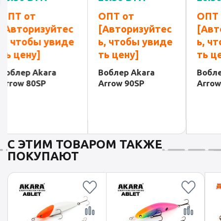
ОПТ от
ОПТ от
ОПТ 
[Авторизуйтес
[Авторизуйтес
[Авт
ь, чтобы увиде
ь, чтобы увиде
ь, ч
ть цену]
ть цену]
ть ц
Воблер Akara
Воблер Akara
Вобле
Arrow 80SP
Arrow 90SP
Arrow
С ЭТИМ ТОВАРОМ ТАКЖЕ
ПОКУПАЮТ