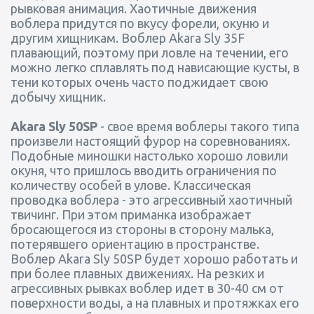
рывковая анимация. Хаотичные движения
воблера придутся по вкусу форели, окуню и
другим хищникам. Воблер Akara Sly 35F
плавающий, поэтому при ловле на течении, его
можно легко сплавлять под нависающие кусты, в
тени которых очень часто поджидает свою
добычу хищник.
Akara Sly 50SP
- свое время воблеры такого типа
произвели настоящий фурор на соревнованиях.
Подобные миношки настолько хорошо ловили
окуня, что пришлось вводить ограничения по
количеству особей в улове. Классическая
проводка воблера - это агрессивный хаотичный
твичинг. При этом приманка изображает
бросающегося из стороны в сторону малька,
потерявшего ориентацию в пространстве.
Воблер Akara Sly 50SP будет хорошо работать и
при более плавных движениях. На резких и
агрессивных рывках воблер идет в 30-40 см от
поверхности воды, а на плавных и протяжках его