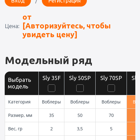
Вход
/
Регистрация
от
[Авторизуйтесь, чтобы
Цена:
увидеть цену]
Модельный ряд
Sly 35F
Sly 50SP
Sly 70SP
Sly
Выбрать
модель
Категория
Воблеры
Воблеры
Воблеры
Во
Размер, мм
35
50
70
Вес, гр
2
3,5
5