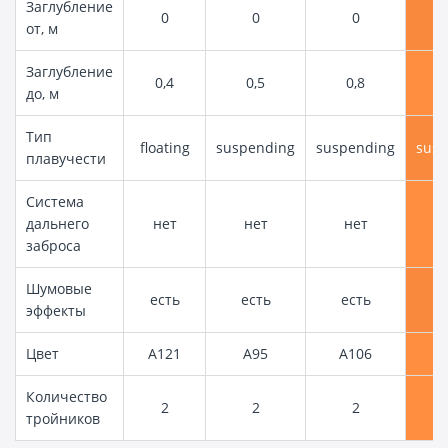
Заглубление
0
0
0
от, м
Заглубление
0,4
0,5
0,8
до, м
Тип
floating
suspending
suspending
susp
плавучести
Система
дальнего
нет
нет
нет
е
заброса
Шумовые
есть
есть
есть
е
эффекты
Цвет
A121
A95
A106
A
Количество
2
2
2
тройников