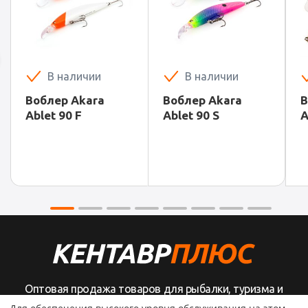
В наличии
В наличии
Воблер Akara
Воблер Akara
В
Ablet 90 F
Ablet 90 S
A
Оптовая продажа товаров для рыбалки, туризма и
активного отдыха