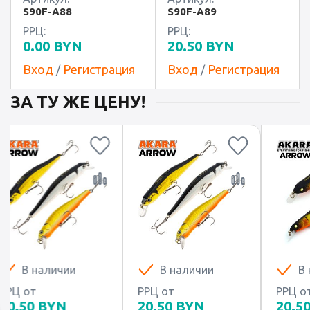
S90F-A88
S90F-A89
РРЦ:
РРЦ:
0.00
BYN
20.50
BYN
Вход
Регистрация
Вход
Регистрация
/
/
ЗА ТУ ЖЕ ЦЕНУ!
В наличии
В наличии
В
РРЦ от
РРЦ от
РРЦ о
20.50
BYN
20.50
BYN
20.5