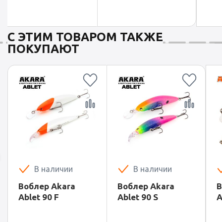
С ЭТИМ ТОВАРОМ ТАКЖЕ
ПОКУПАЮТ
В наличии
В наличии
Воблер Akara
Воблер Akara
В
Ablet 90 F
Ablet 90 S
A