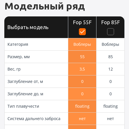
Модельный ряд
Fop 55F
Fop 85F
Выбрать модель
Категория
Воблеры
Воблеры
Размер, мм
55
85
Вес, гр
3,5
12
Заглубление от, м
0
0
Заглубление до, м
0
0
Тип плавучести
floating
floating
Система дальнего заброса
нет
нет