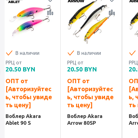
В наличии
В наличии
РРЦ от
РРЦ от
РРЦ
20.50
BYN
20.50
BYN
20.
ОПТ от
ОПТ от
ОП
[Авторизуйтес
[Авторизуйтес
[А
ь, чтобы увиде
ь, чтобы увиде
ь,
ть цену]
ть цену]
ть
Воблер Akara
Воблер Akara
Воб
Ablet 90 S
Arrow 80SP
Arr