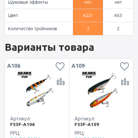
Шумовые эффекты
нет
нет
Цвет
A221
A53
Количество тройников
2
2
Варианты товара
A106
A109
Артикул:
Артикул:
F55F-A106
F55F-A109
РРЦ:
РРЦ: