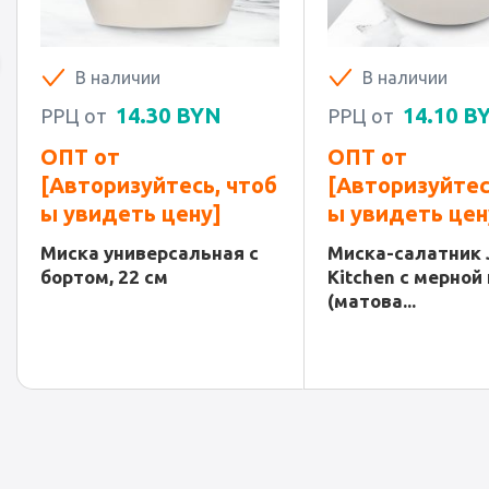
В наличии
В наличии
14.30
BYN
14.10
B
РРЦ от
РРЦ от
ОПТ от
ОПТ от
[Авторизуйтесь, чтоб
[Авторизуйтес
ы увидеть цену]
ы увидеть цен
Миска универсальная с
Миска-салатник J
бортом, 22 см
Kitchen c мерной
(матова...