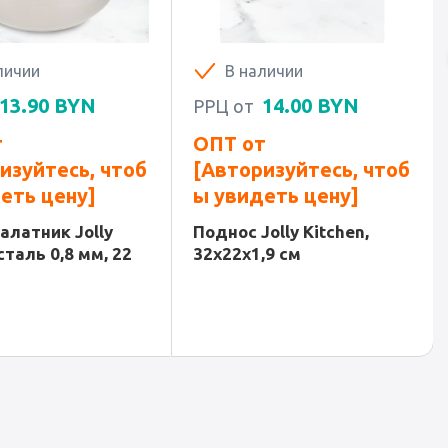
личии
В наличии
13.90
BYN
14.00
BYN
РРЦ от
т
ОПТ от
изуйтесь, чтоб
[Авторизуйтесь, чтоб
еть цену]
ы увидеть цену]
алатник Jolly
Поднос Jolly Kitchen,
сталь 0,8 мм, 22
32x22x1,9 см