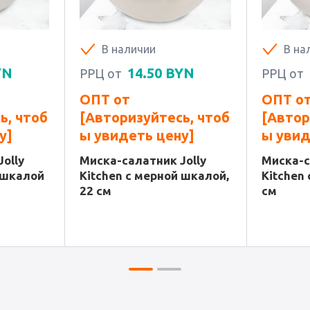
В наличии
В на
YN
14.50
BYN
РРЦ от
РРЦ от
ОПТ от
ОПТ о
ь, чтоб
[Авторизуйтесь, чтоб
[Автор
у]
ы увидеть цену]
ы увид
olly
Миска-салатник Jolly
Миска-с
 шкалой
Kitchen с мерной шкалой,
Kitchen 
22 см
см