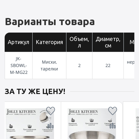
Варианты товара
Объем,
Диаметр,
Артикул
Категория
Ма
л
см
JK-
Миски,
нерж
SBOWL-
2
22
тарелки
M-MG22
ЗА ТУ ЖЕ ЦЕНУ!