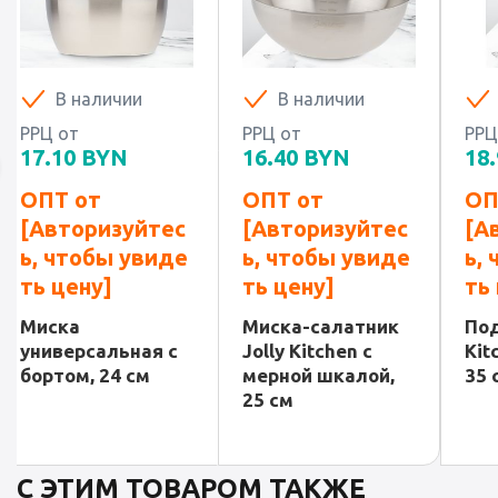
В наличии
В наличии
РРЦ от
РРЦ от
РРЦ
17.10
BYN
16.40
BYN
18.
ОПТ от
ОПТ от
ОП
[Авторизуйтес
[Авторизуйтес
[А
ь, чтобы увиде
ь, чтобы увиде
ь,
ть цену]
ть цену]
ть
Миска
Миска-салатник
Под
универсальная с
Jolly Kitchen с
Kit
бортом, 24 см
мерной шкалой,
35 
25 см
С ЭТИМ ТОВАРОМ ТАКЖЕ