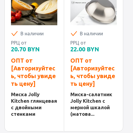
В наличии
В наличии
РРЦ от
РРЦ от
20.70
BYN
22.00
BYN
ОПТ от
ОПТ от
[Авторизуйтес
[Авторизуйтес
ь, чтобы увиде
ь, чтобы увиде
ть цену]
ть цену]
Миска Jolly
Миска-салатник
Kitchen глянцевая
Jolly Kitchen c
с двойными
мерной шкалой
стенками
(матова...