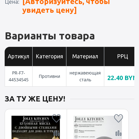
[Авторизуйтесь, чтобы
Цена:
увидеть цену]
Варианты товара
Артикул
Категория
Материал
РРЦ
PR-F7-
нержавеющая
Противни
22.40
BYN
44534545
сталь
ЗА ТУ ЖЕ ЦЕНУ!