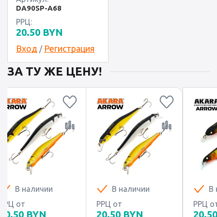
DA90SP-A68
РРЦ:
20.50
BYN
Вход
Регистрация
/
ЗА ТУ ЖЕ ЦЕНУ!
В наличии
В наличии
В
РРЦ от
РРЦ от
РРЦ о
20.50
BYN
20.50
BYN
20.5