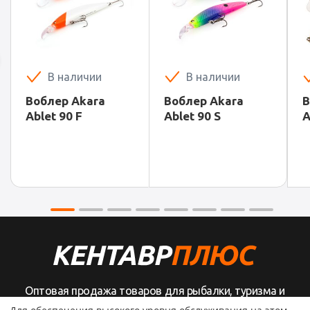
В наличии
В наличии
Воблер Akara
Воблер Akara
В
Ablet 90 F
Ablet 90 S
A
Оптовая продажа товаров для рыбалки, туризма и
активного отдыха