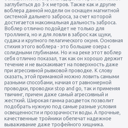
заглубиться до 3-х метров. Также как и другие
воблера данной модели он оснащен магнитной
системой дальнего заброса, за счет которой
достигается максимальная дальность заброса.
Воблер отлично подойдет не только для
троллинга, но и для ловли в заброс как щуки,
судака и крупного пелагического окуня. Основная
стихия этого воблера - это большие озера с
солидными глубинами. Но и на реке этот воблер
себя отлично показал, так как он хорошо держит
течение и не выскакивает на поверхность даже
при агрессивной рывковой проводке. К слову
сказать, этой приманкой можно ловить самыми
разными способами, начиая от равномерной
проводки, проводки stop and go, так и применяя
твичинг, причем даже самый агрессивный и
жесткий. Широкая гамма расцветок позволит
подобрать нужную под самые разные условия
освещенности и прозрачности воды. А прочные,
качественные тройники обепечат надежное
вываживание даже трофейного хищника.