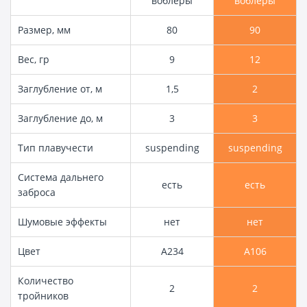
воблеры
воблеры
Размер, мм
80
90
Вес, гр
9
12
Заглубление от, м
1,5
2
Заглубление до, м
3
3
Тип плавучести
suspending
suspending
Система дальнего
есть
есть
заброса
Шумовые эффекты
нет
нет
Цвет
A234
А106
Количество
2
2
тройников