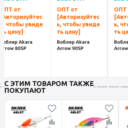
ОПТ от
ОПТ от
ОПТ 
[Авторизуйтес
[Авторизуйтес
[Авт
ь, чтобы увиде
ь, чтобы увиде
ь, ч
ть цену]
ть цену]
ть ц
Воблер Akara
Воблер Akara
Вобле
Arrow 80SP
Arrow 90SP
Arrow
С ЭТИМ ТОВАРОМ ТАКЖЕ
ПОКУПАЮТ