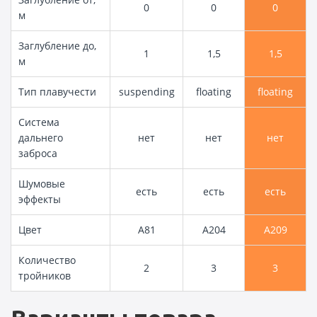
0
0
0
м
Заглубление до,
1
1,5
1,5
м
Тип плавучести
suspending
floating
floating
Система
дальнего
нет
нет
нет
заброса
Шумовые
есть
есть
есть
эффекты
Цвет
A81
A204
A209
Количество
2
3
3
тройников