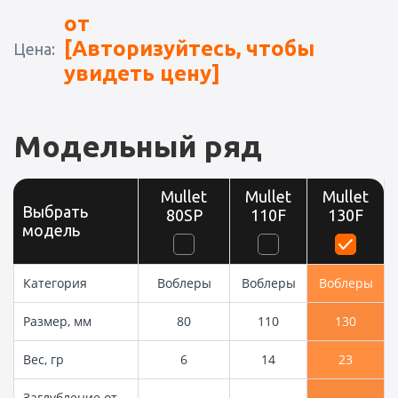
от
[Авторизуйтесь, чтобы
Цена:
увидеть цену]
Модельный ряд
Mullet
Mullet
Mullet
Выбрать
80SP
110F
130F
модель
Категория
Воблеры
Воблеры
Воблеры
Размер, мм
80
110
130
Вес, гр
6
14
23
Заглубление от,