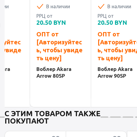
В наличии
В наличии
В
РРЦ от
РРЦ от
РРЦ о
20.50
BYN
20.50
BYN
20.5
ОПТ от
ОПТ от
ОПТ 
[Авторизуйтес
[Авторизуйтес
[Авт
ь, чтобы увиде
ь, чтобы увиде
ь, ч
ть цену]
ть цену]
ть ц
Воблер Akara
Воблер Akara
Вобле
Arrow 80SP
Arrow 90SP
Arrow
С ЭТИМ ТОВАРОМ ТАКЖЕ
ПОКУПАЮТ