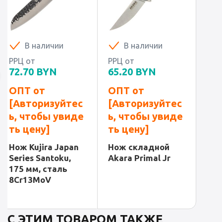
В наличии
В наличии
РРЦ от
РРЦ от
72.70
BYN
65.20
BYN
ОПТ от
ОПТ от
[Авторизуйтес
[Авторизуйтес
ь, чтобы увиде
ь, чтобы увиде
ть цену]
ть цену]
Нож Kujira Japan
Нож складной
Series Santoku,
Akara Primal Jr
175 мм, сталь
8Cr13MoV
С ЭТИМ ТОВАРОМ ТАКЖЕ