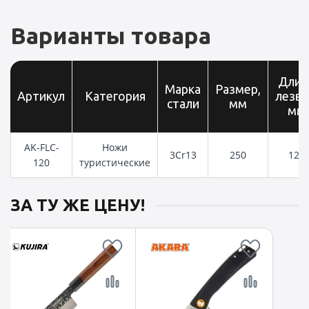
Варианты товара
Длин
Марка
Размер,
Артикул
Категория
лезви
стали
мм
мм
AK-FLC-
Ножи
3Cr13
250
120
120
туристические
ЗА ТУ ЖЕ ЦЕНУ!