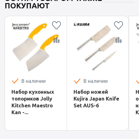
ПОКУПАЮТ
В наличии
В наличии
Набор кухонных
Набор ножей
Н
топориков Jolly
Kujira Japan Knife
о
Kitchen Maestro
Set AUS-6
н
Kan -...
K