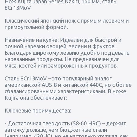
Нож Kujira Japan Series Nakiri, 160 мм, сталь
8Cr13MoV
Классический японский нож с прямым лезвием и
прямоугольной формой.
Назначение на кухне: Идеален для быстрой и
точной нарезки овощей, зелени и фруктов.
Благодаря широкому лезвию удобно поддевать
нарезанные продукты. Не предназначен для
мяса, костей или замороженных продуктов.
Сталь 8Cr13MoV – это популярный аналог
американской AUS-8 и китайской 440С, но с более
сбалансированными характеристиками. В ноже
Kujira она обеспечивает:
Ключевые преимущества:
- Достаточная твердость (58-60 HRC) – держит
заточку дольше, чем бюджетные стали
(например, 420HC), но не настолько хрупкая, как