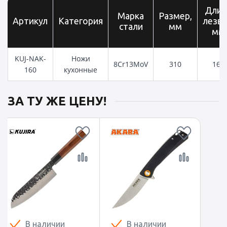
Длин
Марка
Размер,
Артикул
Категория
лезви
стали
мм
мм
KUJ-NAK-
Ножи
8Cr13MoV
310
160
160
кухонные
ЗА ТУ ЖЕ ЦЕНУ!
В наличии
В наличии