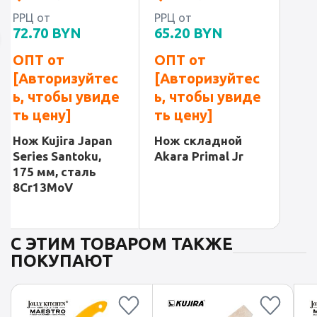
РРЦ от
РРЦ от
72.70
BYN
65.20
BYN
ОПТ от
ОПТ от
[Авторизуйтес
[Авторизуйтес
ь, чтобы увиде
ь, чтобы увиде
ть цену]
ть цену]
Нож Kujira Japan
Нож складной
Series Santoku,
Akara Primal Jr
175 мм, сталь
8Cr13MoV
С ЭТИМ ТОВАРОМ ТАКЖЕ
ПОКУПАЮТ