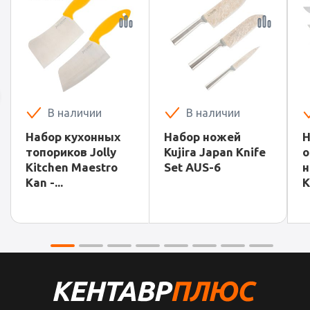
В наличии
В наличии
Набор кухонных
Набор ножей
Н
топориков Jolly
Kujira Japan Knife
о
Kitchen Maestro
Set AUS-6
н
Kan -...
K