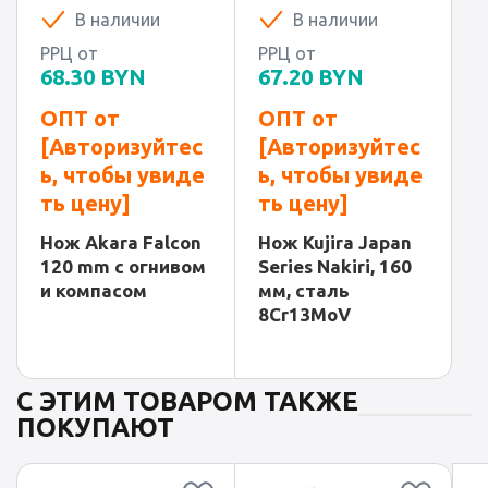
В наличии
В наличии
РРЦ от
РРЦ от
68.30
BYN
67.20
BYN
ОПТ от
ОПТ от
[Авторизуйтес
[Авторизуйтес
ь, чтобы увиде
ь, чтобы увиде
ть цену]
ть цену]
Нож Akara Falcon
Нож Kujira Japan
120 mm с огнивом
Series Nakiri, 160
и компасом
мм, сталь
8Cr13MoV
С ЭТИМ ТОВАРОМ ТАКЖЕ
ПОКУПАЮТ