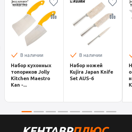
В наличии
В наличии
Набор кухонных
Набор ножей
Н
топориков Jolly
Kujira Japan Knife
о
Kitchen Maestro
Set AUS-6
н
Kan -...
K