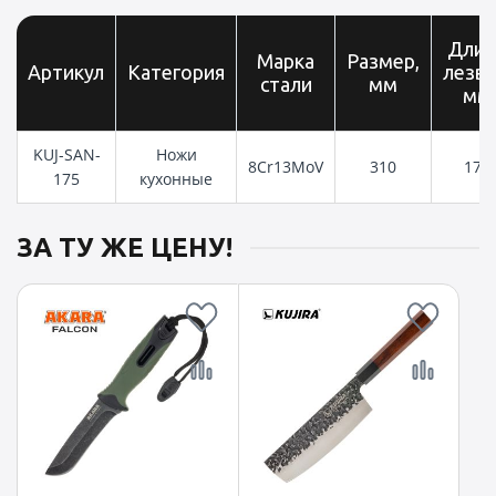
Длин
Марка
Размер,
Артикул
Категория
лезви
стали
мм
мм
KUJ-SAN-
Ножи
8Cr13MoV
310
175
175
кухонные
ЗА ТУ ЖЕ ЦЕНУ!