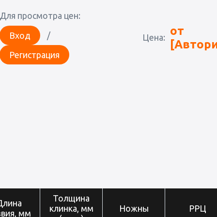
Для просмотра цен:
от
Вход
/
Цена:
[Автори
Регистрация
Толщина
Длина
клинка, мм
Ножны
РРЦ
вия, мм