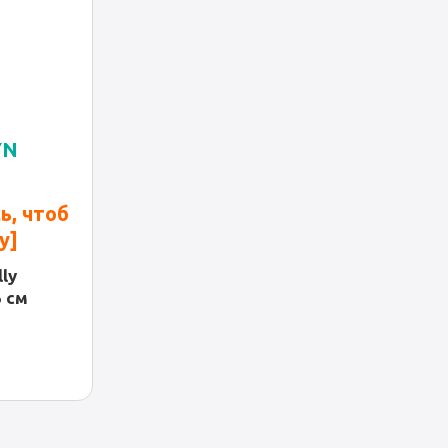
YN
ь, чтоб
у]
ly
5 см