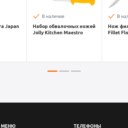
В наличии
В на
ra Japan
Набор обвалочных ножей
Нож фил
Jolly Kitchen Maestro
Fillet Fl
МЕНЮ
ТЕЛЕФОНЫ