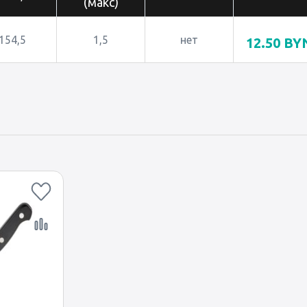
(макс)
154,5
1,5
нет
12.50
BY