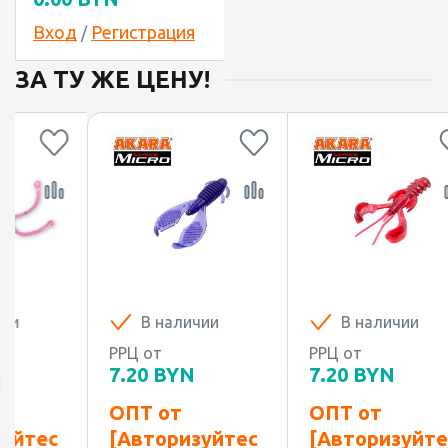
Вход
Регистрация
/
ЗА ТУ ЖЕ ЦЕНУ!
В наличии
В наличии
В
РРЦ от
РРЦ от
РРЦ о
7.20
BYN
7.20
BYN
7.20
ОПТ от
ОПТ от
ОПТ 
[Авторизуйтес
[Авторизуйтес
[Авт