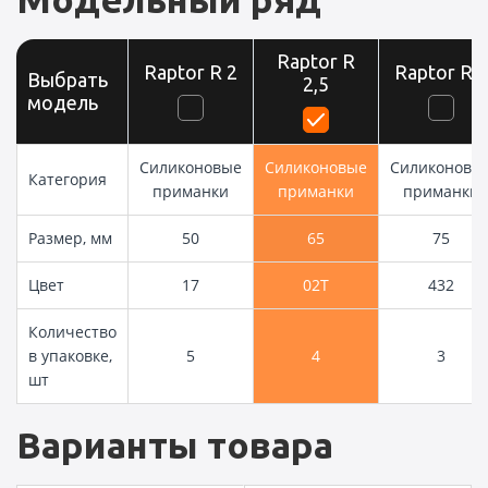
Raptor R
Raptor R 2
Raptor R 3
Выбрать
2,5
модель
Силиконовые
Силиконовые
Силиконовы
Категория
приманки
приманки
приманки
Размер, мм
50
65
75
Цвет
17
02T
432
Количество
в упаковке,
5
4
3
шт
Варианты товара