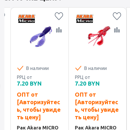
В наличии
В наличии
В
РРЦ от
РРЦ от
РРЦ о
7.20
BYN
7.20
BYN
7.20
ОПТ от
ОПТ от
ОПТ 
[Авторизуйтес
[Авторизуйтес
[Авт
ь, чтобы увиде
ь, чтобы увиде
ь, ч
ть цену]
ть цену]
ть ц
Рак Akara MICRO
Рак Akara MICRO
Рипер