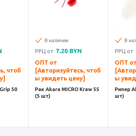
В наличии
В на
N
7.20
BYN
РРЦ от
РРЦ от
ОПТ от
ОПТ о
ь, чтоб
[Авторизуйтесь, чтоб
[Автор
у]
ы увидеть цену]
ы увид
Grip 50
Рак Akara MICRO Kraw 55
Рипер A
(5 шт)
шт)