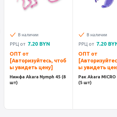
В наличии
В наличии
7.20
BYN
7.20
BY
РРЦ от
РРЦ от
ОПТ от
ОПТ от
[Авторизуйтесь, чтоб
[Авторизуйтес
ы увидеть цену]
ы увидеть цен
Нимфа Akara Nymph 45 (8
Рак Akara MICRO 
шт)
(5 шт)