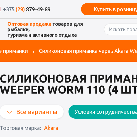
+375
(29)
879-49-89
Купить в розниц
Оптовая продажа
товаров для
рыбалки,
туризма и активного отдыха
е приманки
Силиконовая приманка червь Akara We
СИЛИКОНОВАЯ ПРИМАН
WEEPER WORM 110 (4 ШТ
Все варианты
Условия сотрудничеств
Торговая марка:
Akara