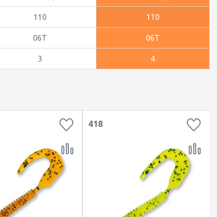
110
110
06T
06T
3
4
418