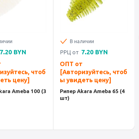
личии
В наличии
7.20
BYN
7.20
BYN
РРЦ от
т
ОПТ от
изуйтесь, чтоб
[Авторизуйтесь, чтоб
еть цену]
ы увидеть цену]
kara Ameba 100 (3
Рипер Akara Ameba 65 (4
шт)