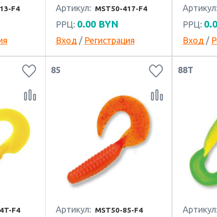
Артикул:
Артикул
13-F4
MST50-417-F4
0.00
BYN
0.
РРЦ:
РРЦ:
ия
Вход
/
Регистрация
Вход
/
Р
85
88T
Артикул:
Артикул
4T-F4
MST50-85-F4