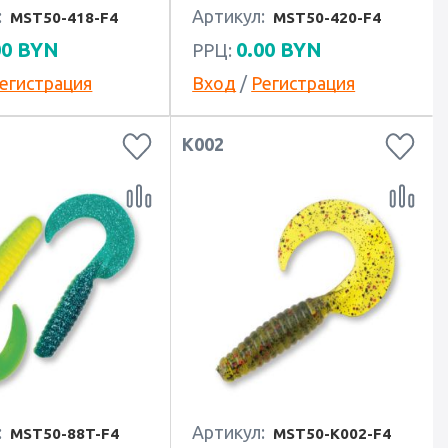
:
Артикул:
MST50-418-F4
MST50-420-F4
00
BYN
0.00
BYN
РРЦ:
егистрация
Вход
/
Регистрация
K002
:
Артикул:
MST50-88T-F4
MST50-K002-F4