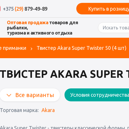
+375
(29)
879-49-89
Купить в розниц
Оптовая продажа
товаров для
рыбалки,
туризма и активного отдыха
е приманки
Твистер Akara Super Twister 50 (4 шт)
ТВИСТЕР AKARA SUPER T
Все варианты
Условия сотрудничеств
Торговая марка:
Akara
Akara Super Twister - твистеры классической формы