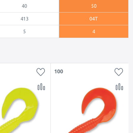
40
50
413
04T
5
4
100