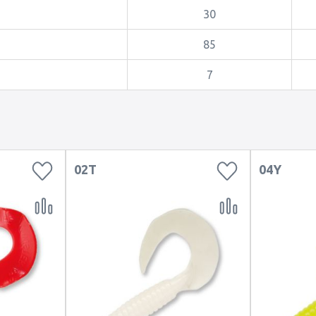
30
85
7
02T
04Y