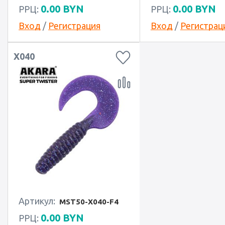
0.00
BYN
0.00
BYN
РРЦ:
РРЦ:
Вход
/
Регистрация
Вход
/
Регистрац
X040
Артикул:
MST50-X040-F4
0.00
BYN
РРЦ: