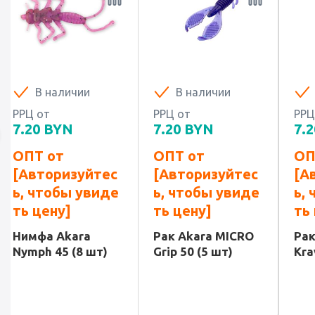
В наличии
В наличии
РРЦ от
РРЦ от
РРЦ
7.20
BYN
7.20
BYN
7.2
ОПТ от
ОПТ от
ОП
[Авторизуйтес
[Авторизуйтес
[А
ь, чтобы увиде
ь, чтобы увиде
ь,
ть цену]
ть цену]
ть
Нимфа Akara
Рак Akara MICRO
Рак
Nymph 45 (8 шт)
Grip 50 (5 шт)
Kra