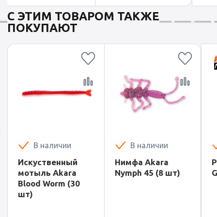
С ЭТИМ ТОВАРОМ ТАКЖЕ
ПОКУПАЮТ
В наличии
В наличии
Искуственный
Нимфа Akara
Р
мотыль Akara
Nymph 45 (8 шт)
G
Blood Worm (30
шт)