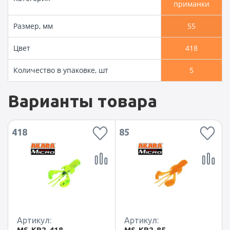
приманки
Размер, мм
55
Цвет
418
Количество в упаковке, шт
5
Варианты товара
418
85
Артикул:
Артикул:
MS-KR2-418
MS-KR2-85