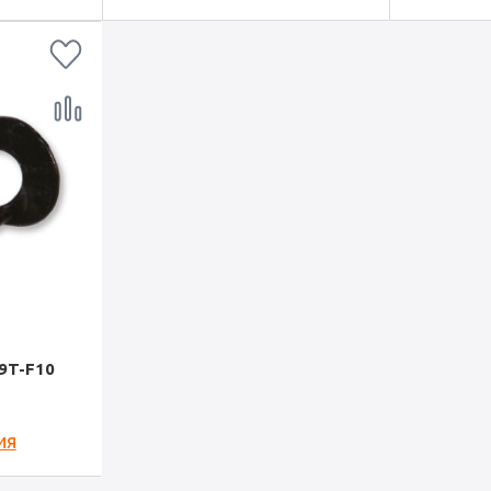
9T-F10
ия