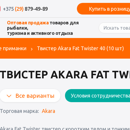
+375
(29)
879-49-89
Купить в розниц
Оптовая продажа
товаров для
рыбалки,
туризма и активного отдыха
е приманки
Твистер Akara Fat Twister 40 (10 шт)
ТВИСТЕР AKARA FAT TWI
Все варианты
Условия сотрудничеств
Торговая марка:
Akara
Akara Fat Twister твистер с коротким телом и тонк