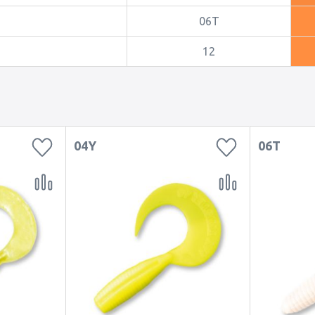
06T
12
04Y
06T