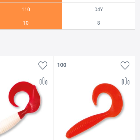
110
04Y
10
8
100