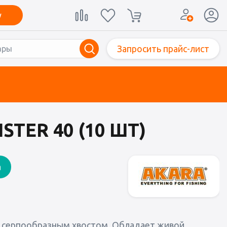
у
Запросить прайс-лист
STER 40 (10 ШТ)
а
им серпообразным хвостом. Обладает живой,