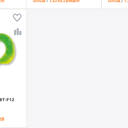
8T-F12
ия