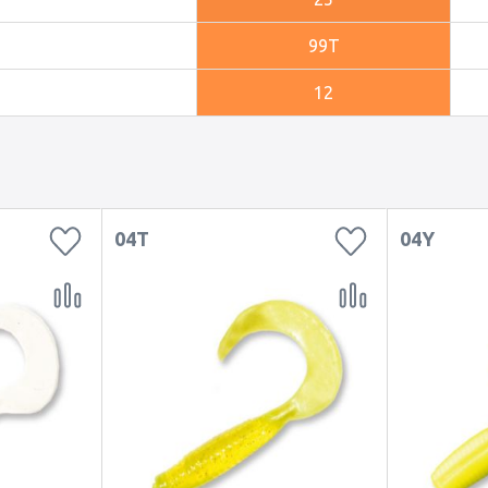
99T
12
04T
04Y