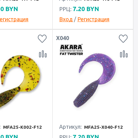
20
BYN
7.20
BYN
РРЦ:
егистрация
Вход
/
Регистрация
X040
:
Артикул:
MFA25-K002-F12
MFA25-X040-F12
20
BYN
7.20
BYN
РРЦ: