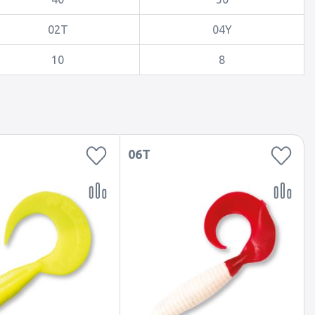
02T
04Y
10
8
06T