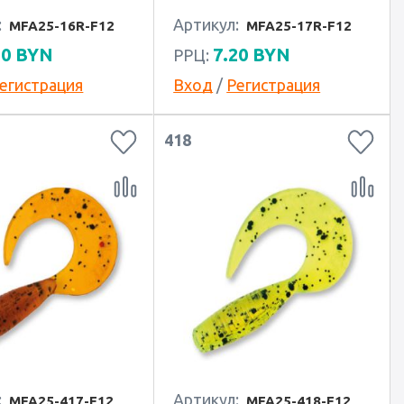
:
Артикул:
MFA25-16R-F12
MFA25-17R-F12
20
BYN
7.20
BYN
РРЦ:
егистрация
Вход
/
Регистрация
418
:
Артикул:
MFA25-417-F12
MFA25-418-F12