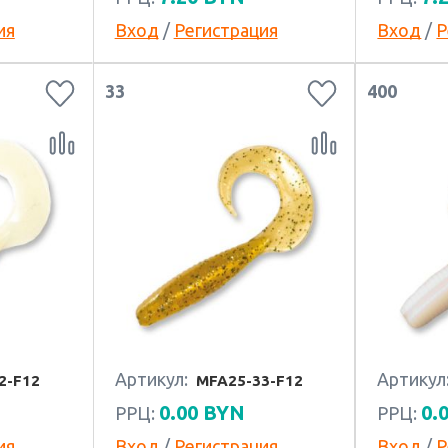
ия
Вход
/
Регистрация
Вход
/
Р
33
400
Артикул:
Артикул
2-F12
MFA25-33-F12
0.00
BYN
0.
РРЦ:
РРЦ:
ия
Вход
/
Регистрация
Вход
/
Р