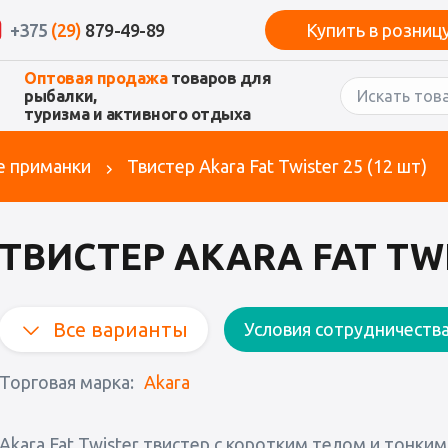
+375
(29)
879-49-89
Купить в розниц
Оптовая продажа
товаров для
рыбалки,
туризма и активного отдыха
е приманки
Твистер Akara Fat Twister 25 (12 шт)
ТВИСТЕР AKARA FAT TWI
Все варианты
Условия сотрудничеств
Торговая марка:
Akara
Akara Fat Twister твистер с коротким телом и тонк