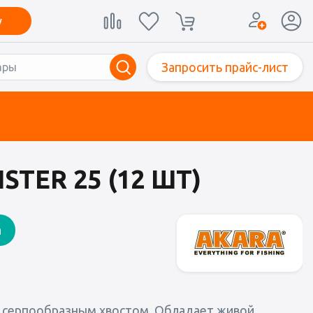
у
Запросить прайс-лист
STER 25 (12 ШТ)
а
им серпообразным хвостом. Обладает живой,