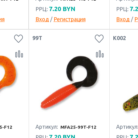
7.20
BYN
7.
РРЦ:
РРЦ:
ия
Вход
/
Регистрация
Вход
/
Р
99T
K002
Артикул:
Артикул
5-F12
MFA25-99T-F12
7.20
BYN
7.
РРЦ:
РРЦ: