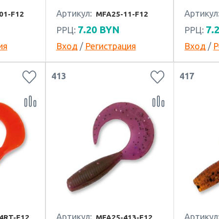
Артикул:
Артикул
01-F12
MFA25-11-F12
7.20
BYN
7.
РРЦ:
РРЦ:
ия
Вход
/
Регистрация
Вход
/
Р
413
417
Артикул:
Артикул
4RT-F12
MFA25-413-F12