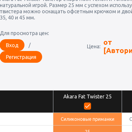
натуральной игрой. Размер 25 мм с успехом использ
твистера можно оснащать офсетным крючком и двойн
35, 40 и 45 мм.
Для просмотра цен:
от
Вход
/
Цена:
[Автори
Регистрация
Akara Fat Twister 25
Силиконовые приманки
25