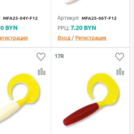
:
Артикул:
MFA25-04Y-F12
MFA25-06T-F12
20
BYN
7.20
BYN
РРЦ:
егистрация
Вход
/
Регистрация
17R