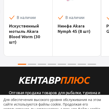
В наличии
В наличии
Искуственный
Нимфа Akara
Р
мотыль Akara
Nymph 45 (8 шт)
G
Blood Worm (30
шт)
Оптовая продажа товаров для рыбалки, туризма и
активного отдыха
Для обеспечения высокого уровня обслуживания на этом
сайте используются файлы cookie. Продолжая его
использование, вы соглашаетесь с тем, что файлы cookie