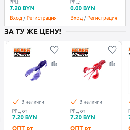
РРЦ:
РРЦ:
7.20
BYN
0.00
BYN
Вход
Регистрация
Вход
Регистрация
/
/
ЗА ТУ ЖЕ ЦЕНУ!
В наличии
В наличии
В
РРЦ от
РРЦ от
РРЦ о
7.20
BYN
7.20
BYN
7.20
ОПТ от
ОПТ от
ОПТ 