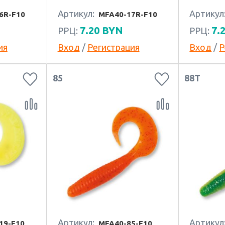
Артикул:
Артикул
6R-F10
MFA40-17R-F10
7.20
BYN
7.
РРЦ:
РРЦ:
ия
Вход
/
Регистрация
Вход
/
Р
85
88T
Артикул:
Артикул
19-F10
MFA40-85-F10