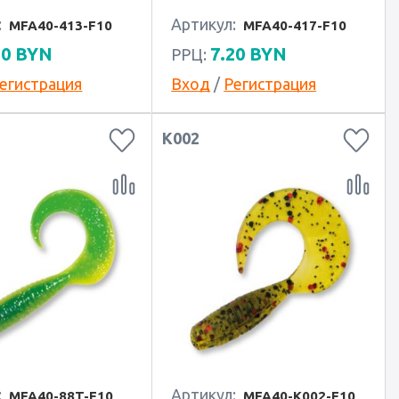
:
Артикул:
MFA40-413-F10
MFA40-417-F10
20
BYN
7.20
BYN
РРЦ:
егистрация
Вход
/
Регистрация
K002
:
Артикул:
MFA40-88T-F10
MFA40-K002-F10