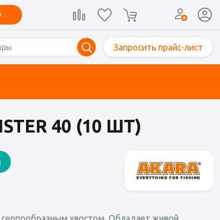
у
Запросить прайс-лист
STER 40 (10 ШТ)
а
им серпообразным хвостом. Обладает живой,