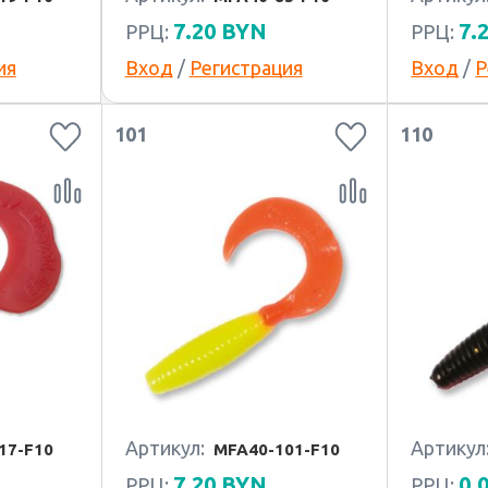
7.20
BYN
7.
РРЦ:
РРЦ:
ия
Вход
/
Регистрация
Вход
/
Р
101
110
Артикул:
Артикул
17-F10
MFA40-101-F10
7.20
BYN
0.
РРЦ:
РРЦ: