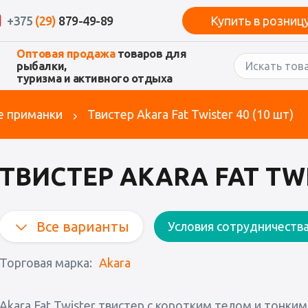
+375
(29)
879-49-89
Купить в розниц
Оптовая продажа
товаров для
рыбалки,
туризма и активного отдыха
е приманки
Твистер Akara Fat Twister 40 (10 шт)
ТВИСТЕР AKARA FAT TWI
Все варианты
Условия сотрудничеств
Торговая марка:
Akara
Akara Fat Twister твистер с коротким телом и тонк