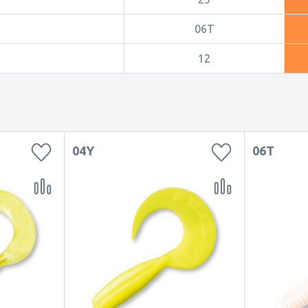
06T
12
04Y
06T