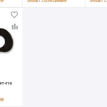
9T-F10
ия