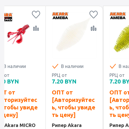
В наличии
В наличии
РРЦ от
РРЦ от
7.20
BYN
7.20
BYN
ОПТ от
ОПТ от
с
[Авторизуйтес
[Авторизуйтес
де
ь, чтобы увиде
ь, чтобы увиде
ть цену]
ть цену]
O
Рипер Akara
Рипер Akara