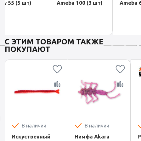
Ameba 100 (3 шт)
Ameba 65 (4 шт)
С ЭТИМ ТОВАРОМ ТАКЖЕ
ПОКУПАЮТ
В наличии
В наличии
Искуственный
Нимфа Akara
Р